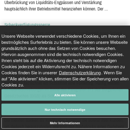
Überbrückung von Liquiditäts-Engpässen und Verstärkung
hauptsächlich ihrer Betriebsmittel heranziehen können. Der ...
Scheckverfügungssperre
In manchen Situationen erhält man anstelle von Bargeld einen Scheck.
Unsere Webseite verwendet verschiedene Cookies, um Ihnen ein
Es gibt ihn in verschiedenen Formen, die wiederum nach Arten
bestmögliches Surferlebnis zu bieten. Sie können unsere Webseite
unterschieden werden. Die Scheckverfügungssperre kann von einer
grundsätzlich auch ohne das Setzen von Cookies besuchen.
Bank bei fast jeder Form eingesetzt werden. Sie dien...
Hiervon ausgenommen sind die technisch notwendigen Cookies.
Ihnen steht bis auf die Aktivierung der technisch notwendigen
Cookies jederzeit ein Widerrufsrecht zu. Nähere Informationen zu
Schuldtitel
Cookies finden Sie in unserer
Datenschutzerklärung
. Wenn Sie
Ein Schuldtitel ist ein Anspruch, den ein Gläubiger an einen Schuldner
auf "Alle aktivieren" klicken, stimmen Sie der Speicherung von allen
hält. Somit bezeichnet ein Schuldtitel eine Forderung. Häufig werden
Cookies zu.
Schuldverschreibungen im Sinne des Paragrafen 371 des Bürgerlichen
Alle aktivieren
Gesetzbuches (BGB) als Schuldtitel beze...
Nur technisch notwendige
Scoring
Die meisten Banken als Kreditgeber bewerten die Bonität ihrer Kunden,
Mehr Informationen
um dadurch herauszufinden, wie groß das Ausfallrisiko eines Darlehens