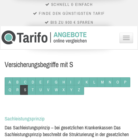
SCHNELL & EINFACH
FINDE DEN GÜNSTIGSTEN TARIF
BIS ZU 900 € SPAREN
Menü
Versicherungsbegriffe mit S
A
B
C
D
E
F
G
H
I
J
K
L
M
N
O
P
Q
R
S
T
U
V
W
X
Y
Z
Sachleistungsprinzip
Das Sachleistungsprinzip – bei gesetzlichen Krankenkassen Das
Sachleistungsprinzip beschreibt die Strukturierung in der gesetzlichen