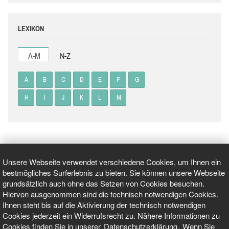
LEXIKON
A-M
N-Z
A
B
C
D
E
F
G
H
I
J
K
L
M
Unsere Webseite verwendet verschiedene Cookies, um Ihnen ein
bestmögliches Surferlebnis zu bieten. Sie können unsere Webseite
grundsätzlich auch ohne das Setzen von Cookies besuchen.
GEPRÜFT UND ZERTIFIZIERT
Hiervon ausgenommen sind die technisch notwendigen Cookies.
Ihnen steht bis auf die Aktivierung der technisch notwendigen
Cookies jederzeit ein Widerrufsrecht zu. Nähere Informationen zu
AKTUELLE NACHRICHTEN
Cookies finden Sie in unserer
Datenschutzerklärung
. Wenn Sie