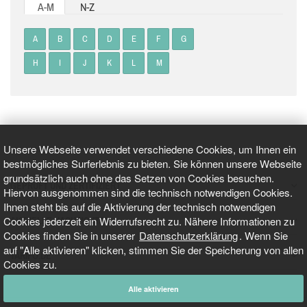
A-M
N-Z
A
B
C
D
E
F
G
H
I
J
K
L
M
Unsere Webseite verwendet verschiedene Cookies, um Ihnen ein
bestmögliches Surferlebnis zu bieten. Sie können unsere Webseite
grundsätzlich auch ohne das Setzen von Cookies besuchen.
GEPRÜFT UND ZERTIFIZIERT
Hiervon ausgenommen sind die technisch notwendigen Cookies.
Ihnen steht bis auf die Aktivierung der technisch notwendigen
Cookies jederzeit ein Widerrufsrecht zu. Nähere Informationen zu
AKTUELLE NACHRICHTEN
Cookies finden Sie in unserer
Datenschutzerklärung
. Wenn Sie
auf "Alle aktivieren" klicken, stimmen Sie der Speicherung von allen
TARIFO.DE
Cookies zu.
Alle aktivieren