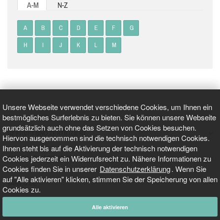
A-M
N-Z
A
B
C
D
E
F
G
H
I
J
K
L
M
Unsere Webseite verwendet verschiedene Cookies, um Ihnen ein
bestmögliches Surferlebnis zu bieten. Sie können unsere Webseite
grundsätzlich auch ohne das Setzen von Cookies besuchen.
GEPRÜFT UND ZERTIFIZIERT
Hiervon ausgenommen sind die technisch notwendigen Cookies.
Ihnen steht bis auf die Aktivierung der technisch notwendigen
Cookies jederzeit ein Widerrufsrecht zu. Nähere Informationen zu
AKTUELLE NACHRICHTEN
Cookies finden Sie in unserer
Datenschutzerklärung
. Wenn Sie
auf "Alle aktivieren" klicken, stimmen Sie der Speicherung von allen
TARIFO.DE
Cookies zu.
Alle aktivieren