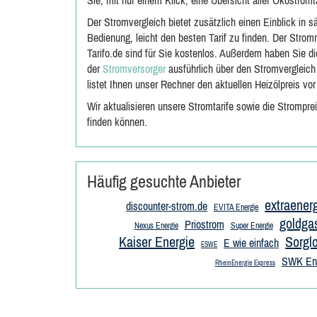
Sie, mit nur einem Klick, eine Übersicht aller Ökostromt
Der Stromvergleich bietet zusätzlich einen Einblick in s
Bedienung, leicht den besten Tarif zu finden. Der Stro
Tarifo.de sind für Sie kostenlos. Außerdem haben Sie d
der
Stromversorger
ausführlich über den Stromvergleich
listet Ihnen unser Rechner den aktuellen Heizölpreis vor
Wir aktualisieren unsere Stromtarife sowie die Strompre
finden können.
Häufig gesuchte Anbieter
extraener
discounter-strom.de
EVITA Energie
goldga
Priostrom
Nexus Energie
Super Energie
Kaiser Energie
Sorgl
E wie einfach
ESWE
SWK Ene
RheinEnergie Express