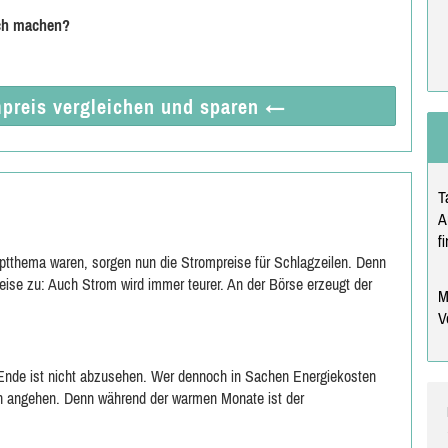
ich machen?
preis vergleichen
und sparen
←
T
A
f
tthema waren, sorgen nun die Strompreise für Schlagzeilen. Denn
preise zu: Auch Strom wird immer teurer. An der Börse erzeugt der
M
V
 Ende ist nicht abzusehen. Wer dennoch in Sachen Energiekosten
ten angehen. Denn während der warmen Monate ist der