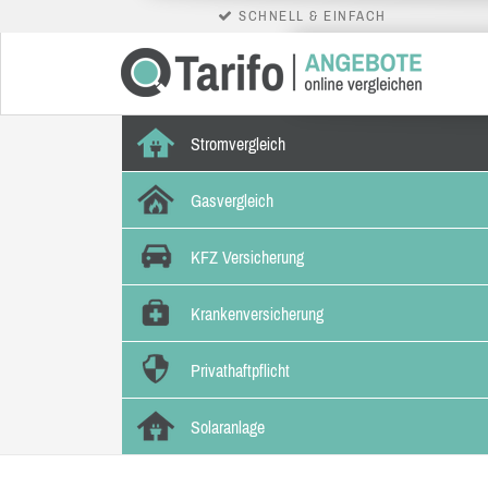
SCHNELL & EINFACH
Stromvergleich
Gasvergleich
KFZ Versicherung
Krankenversicherung
Privathaftpflicht
Solaranlage