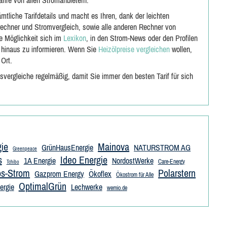
arife von allen Stromanbietern.
ämtliche Tarifdetails und macht es Ihren, dank der leichten
mrechner und Stromvergleich, sowie alle anderen Rechner von
ie Möglichkeit sich im
Lexikon
, in den Strom-News oder den Profilen
 hinaus zu informieren. Wenn Sie
Heizölpreise vergleichen
wollen,
 Ort.
isvergleiche regelmäßig, damit Sie immer den besten Tarif für sich
gie
Mainova
GrünHausEnergie
NATURSTROM AG
Greenpeace
s
Ideo Energie
1A Energie
NordostWerke
Care-Energy
Tchibo
os-Strom
Polarstern
Gazprom Energy
Ökoflex
Ökostrom für Alle
OptimalGrün
rgie
Lechwerke
wemio.de