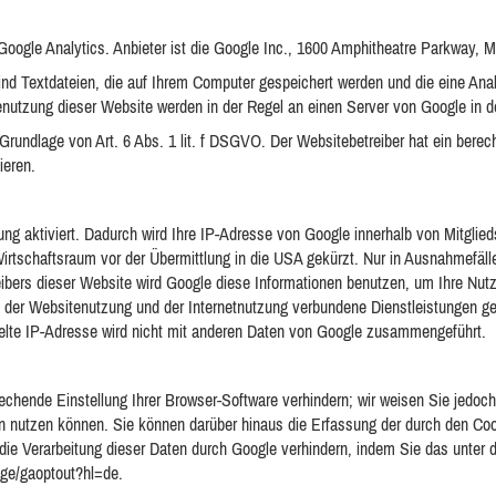
oogle Analytics. Anbieter ist die Google Inc., 1600 Amphitheatre Parkway, 
nd Textdateien, die auf Ihrem Computer gespeichert werden und die eine Ana
enutzung dieser Website werden in der Regel an einen Server von Google in d
Grundlage von Art. 6 Abs. 1 lit. f DSGVO. Der Websitebetreiber hat ein berec
ieren.
ng aktiviert. Dadurch wird Ihre IP-Adresse von Google innerhalb von Mitglie
schaftsraum vor der Übermittlung in die USA gekürzt. Nur in Ausnahmefällen
eibers dieser Website wird Google diese Informationen benutzen, um Ihre Nu
 der Websitenutzung und der Internetnutzung verbundene Dienstleistungen ge
lte IP-Adresse wird nicht mit anderen Daten von Google zusammengeführt.
chende Einstellung Ihrer Browser-Software verhindern; wir weisen Sie jedoch 
n nutzen können. Sie können darüber hinaus die Erfassung der durch den Coo
die Verarbeitung dieser Daten durch Google verhindern, indem Sie das unter 
page/gaoptout?hl=de.