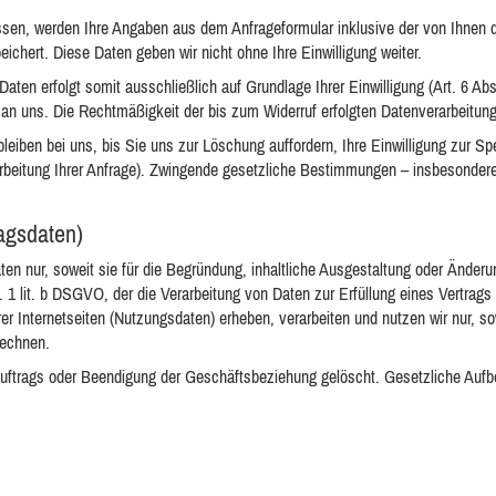
sen, werden Ihre Angaben aus dem Anfrageformular inklusive der von Ihnen 
ichert. Diese Daten geben wir nicht ohne Ihre Einwilligung weiter.
aten erfolgt somit ausschließlich auf Grundlage Ihrer Einwilligung (Art. 6 Abs
l an uns. Die Rechtmäßigkeit der bis zum Widerruf erfolgten Datenverarbeitun
eiben bei uns, bis Sie uns zur Löschung auffordern, Ihre Einwilligung zur Sp
rbeitung Ihrer Anfrage). Zwingende gesetzliche Bestimmungen – insbesondere
agsdaten)
n nur, soweit sie für die Begründung, inhaltliche Ausgestaltung oder Änderun
. 1 lit. b DSGVO, der die Verarbeitung von Daten zur Erfüllung eines Vertrag
nternetseiten (Nutzungsdaten) erheben, verarbeiten und nutzen wir nur, sowe
rechnen.
trags oder Beendigung der Geschäftsbeziehung gelöscht. Gesetzliche Aufbew