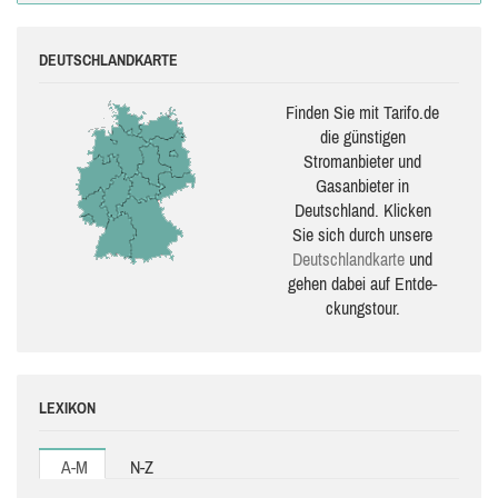
DEUTSCHLANDKARTE
Finden Sie mit Tarifo.de
die güns­ti­gen
Stromanbieter und
Gasanbieter in
Deutschland. Klicken
Sie sich durch unsere
Deutsch­land­karte
und
gehen dabei auf Ent­de­
ckungs­tour.
LEXIKON
A-M
N-Z