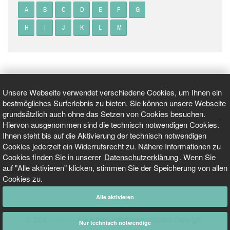
A
B
C
D
E
F
G
H
I
J
K
L
M
Unsere Webseite verwendet verschiedene Cookies, um Ihnen ein
bestmögliches Surferlebnis zu bieten. Sie können unsere Webseite
grundsätzlich auch ohne das Setzen von Cookies besuchen.
GEPRÜFT UND ZERTIFIZIERT
Hiervon ausgenommen sind die technisch notwendigen Cookies.
Ihnen steht bis auf die Aktivierung der technisch notwendigen
Cookies jederzeit ein Widerrufsrecht zu. Nähere Informationen zu
AKTUELLE NACHRICHTEN
Cookies finden Sie in unserer
Datenschutzerklärung
. Wenn Sie
auf "Alle aktivieren" klicken, stimmen Sie der Speicherung von allen
TARIFO.DE
Cookies zu.
Alle aktivieren
© 2026
Tarifo.de
Alle Inhalte unterliegen unserem Copyright.
Nur technisch notwendige