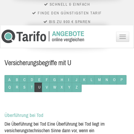
SCHNELL & EINFACH
FINDE DEN GÜNSTIGSTEN TARIF
BIS ZU 900 € SPAREN
Menü
Versicherungsbegriffe mit U
A
B
C
D
E
F
G
H
I
J
K
L
M
N
O
P
Q
R
S
T
U
V
W
X
Y
Z
Überführung bei Tod
Die Überführung bei Tod Eine Überführung bei Tod liegt im
versicherungstechnischen Sinne dann vor, wenn ein