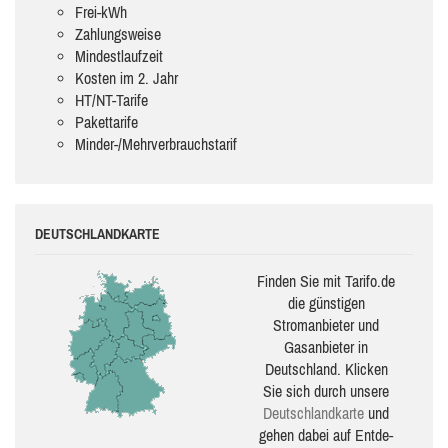
Frei-kWh
Zahlungsweise
Mindestlaufzeit
Kosten im 2. Jahr
HT/NT-Tarife
Pakettarife
Minder-/Mehrverbrauchstarif
DEUTSCHLANDKARTE
Finden Sie mit Tarifo.de
die güns­ti­gen
Stromanbieter und
Gasanbieter in
Deutschland. Klicken
Sie sich durch unsere
Deutsch­land­karte
und
gehen dabei auf Ent­de­