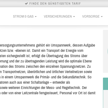
FINDE DEN GÜNSTIGSTEN TARIF
STROM & GAS
VERSICHERUNGEN
VORSORGE
eversorgungsunternehmens gehört ein Umspannwerk, dessen Aufgabe
tzen bzw. -ebenen ist. Damit ein Transport der Energie vom
ten sichergestellt ist, erfolgt die Übertragung des Stroms über
nung und der zu übertragenden Leistung wird die optimale Ebene
mation des Stroms zwischen den einzelnen Spannungsnetzen. Zu
n Transportnetzen, überörtlichen und örtlichen Verteilnetzen sowie
 in einem Umspannwerk die Primär- und die Sekundärtechnik. So
oren auch aus einer Schaltanlage – entweder als
- sowie weiteren Einrichtungen der Mess- und Regeltechnik. Der
oder von einer Leitzentrale ferngesteuert, Personal vor Ort ist damit