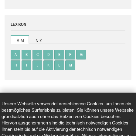
LEXIKON
A-M
N-Z
A
B
C
D
E
F
G
H
I
J
K
L
M
Unsere Webseite verwendet verschiedene Cookies, um Ihnen ein
bestmögliches Surferlebnis zu bieten. Sie können unsere Webseite
grundsätzlich auch ohne das Setzen von Cookies besuchen.
GEPRÜFT UND ZERTIFIZIERT
Hiervon ausgenommen sind die technisch notwendigen Cookies.
Ihnen steht bis auf die Aktivierung der technisch notwendigen
Cookies jederzeit ein Widerrufsrecht zu. Nähere Informationen zu
AKTUELLE NACHRICHTEN