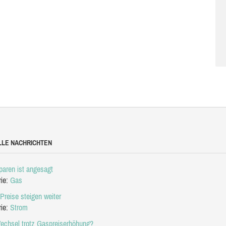
LLE NACHRICHTEN
aren ist angesagt
rie:
Gas
Preise steigen weiter
rie:
Strom
echsel trotz Gaspreiserhöhung?