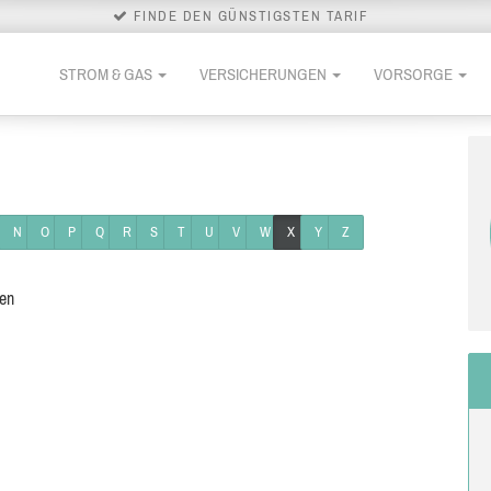
FINDE DEN GÜNSTIGSTEN TARIF
STROM & GAS
VERSICHERUNGEN
VORSORGE
N
O
P
Q
R
S
T
U
V
W
X
Y
Z
den