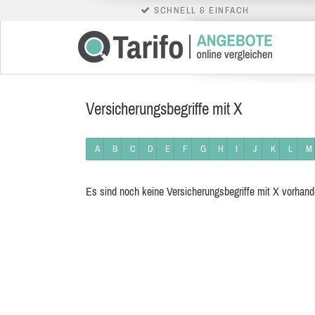
SCHNELL & EINFACH
Versicherungsbegriffe mit X
A
B
C
D
E
F
G
H
I
J
K
L
M
Es sind noch keine Versicherungsbegriffe mit X vorhan