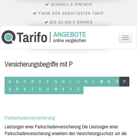
SCHNELL & EINFACH
FINDE DEN GÜNSTIGSTEN TARIF
BIS ZU 900 € SPAREN
Menü
Versicherungsbegriffe mit P
A
B
C
D
E
F
G
H
I
J
K
L
M
N
O
P
Q
R
S
T
U
V
W
X
Y
Z
Parkschadenversicherung
Leistungen einer Parkschadenversicherung Die Leistungen einer
Parkschadenversicherung erweitern den Versicherungsschutz um die