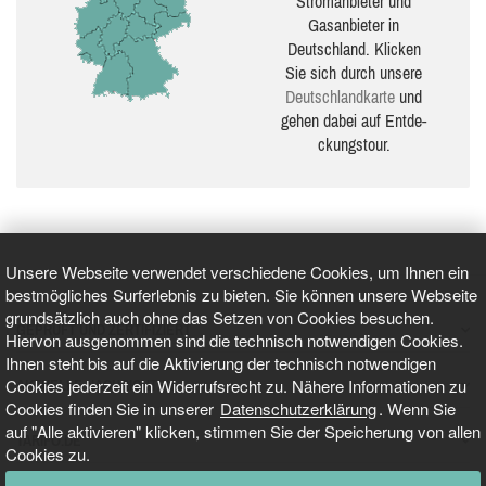
Stromanbieter und
Gasanbieter in
Deutschland. Klicken
Sie sich durch unsere
Deutsch­land­karte
und
gehen dabei auf Ent­de­
ckungs­tour.
Unsere Webseite verwendet verschiedene Cookies, um Ihnen ein
bestmögliches Surferlebnis zu bieten. Sie können unsere Webseite
grundsätzlich auch ohne das Setzen von Cookies besuchen.
GEPRÜFT UND ZERTIFIZIERT
Hiervon ausgenommen sind die technisch notwendigen Cookies.
Ihnen steht bis auf die Aktivierung der technisch notwendigen
Cookies jederzeit ein Widerrufsrecht zu. Nähere Informationen zu
AKTUELLE NACHRICHTEN
Cookies finden Sie in unserer
Datenschutzerklärung
. Wenn Sie
auf "Alle aktivieren" klicken, stimmen Sie der Speicherung von allen
TARIFO.DE
Cookies zu.