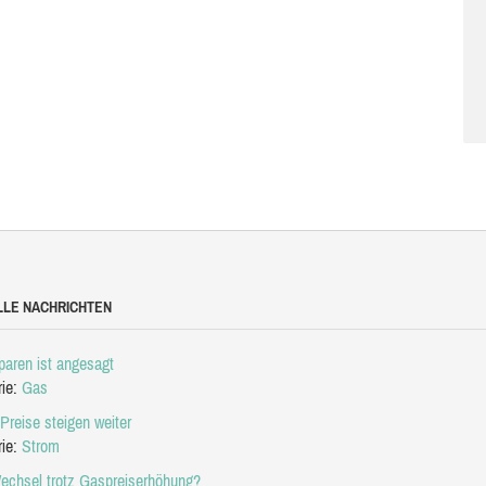
LLE NACHRICHTEN
aren ist angesagt
rie:
Gas
Preise steigen weiter
rie:
Strom
echsel trotz Gaspreiserhöhung?