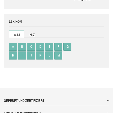
LEXIKON
A-M
N-Z
A
B
C
D
E
F
G
H
I
J
K
L
M
GEPRÜFT UND ZERTIFIZIERT