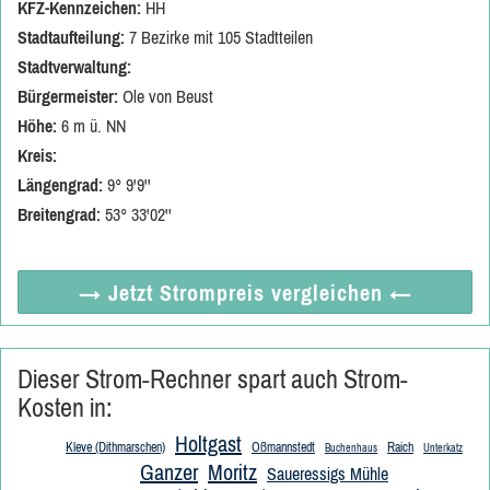
KFZ-Kennzeichen:
HH
Stadtaufteilung:
7 Bezirke mit 105 Stadtteilen
Stadtverwaltung:
Bürgermeister:
Ole von Beust
Höhe:
6 m ü. NN
Kreis:
Längengrad:
9° 9'9''
Breitengrad:
53° 33'02''
→ Jetzt
Strompreis vergleichen
←
Dieser Strom-Rechner spart auch Strom-
Kosten in:
Holtgast
Kleve (Dithmarschen)
Oßmannstedt
Raich
Buchenhaus
Unterkatz
Ganzer
Moritz
Saueressigs Mühle