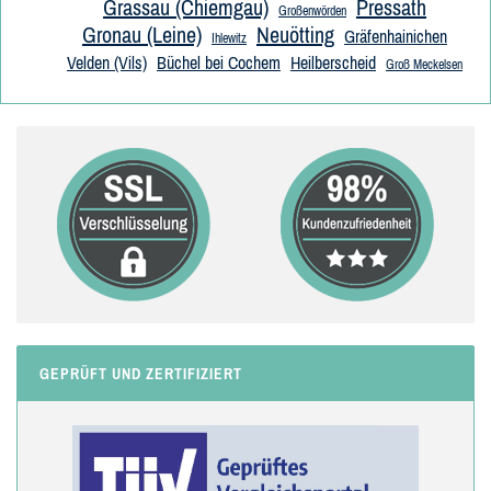
Grassau (Chiemgau)
Pressath
Großenwörden
Gronau (Leine)
Neuötting
Gräfenhainichen
Ihlewitz
Velden (Vils)
Büchel bei Cochem
Heilberscheid
Groß Meckelsen
GEPRÜFT UND ZERTIFIZIERT