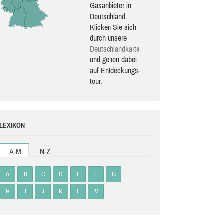
Gasanbieter in
Deutschland.
Klicken Sie sich
durch unsere
Deutsch­land­karte
und gehen dabei
auf Ent­de­ckungs­
tour.
LEXIKON
A-M
N-Z
A
B
C
D
E
F
G
H
I
J
K
L
M