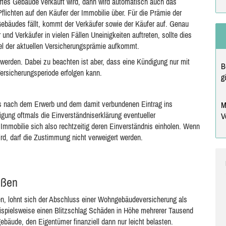
tes Gebäude verkauft wird, dann wird automatisch auch das
flichten auf den Käufer der Immobilie über. Für die Prämie der
 Gebäudes fällt, kommt der Verkäufer sowie der Käufer auf. Genau
d Verkäufer in vielen Fällen Uneinigkeiten auftreten, sollte dies
viel der aktuellen Versicherungsprämie aufkommt.
werden. Dabei zu beachten ist aber, dass eine Kündigung nur mit
B
Versicherungsperiode erfolgen kann.
g
s nach dem Erwerb und dem damit verbundenen Eintrag ins
M
gung oftmals die Einverständniserklärung eventueller
V
r Immobilie sich also rechtzeitig deren Einverständnis einholen. Wenn
rd, darf die Zustimmung nicht verweigert werden.
eßen
n, lohnt sich der Abschluss einer Wohngebäudeversicherung als
eispielsweise einen Blitzschlag Schäden in Höhe mehrerer Tausend
ebäude, den Eigentümer finanziell dann nur leicht belasten.