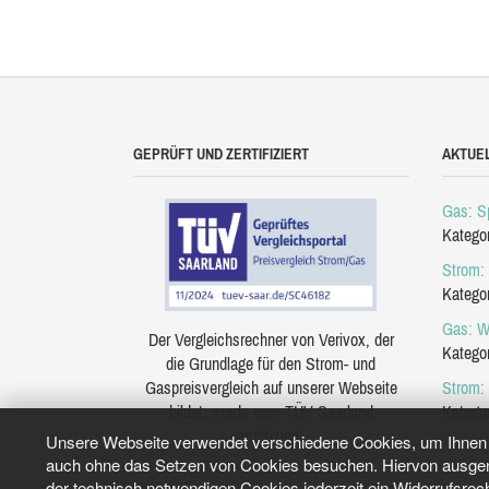
GEPRÜFT UND ZERTIFIZIERT
AKTUE
Gas: Sp
Katego
Strom: 
Katego
Gas: W
Der Vergleichsrechner von Verivox, der
Katego
die Grundlage für den Strom- und
Gaspreisvergleich auf unserer Webseite
Strom:
bildet, wurde vom TÜV Saarland
Katego
zertifiziert.
Unsere Webseite verwendet verschiedene Cookies, um Ihnen e
auch ohne das Setzen von Cookies besuchen. Hiervon ausgeno
der technisch notwendigen Cookies jederzeit ein Widerrufsrec