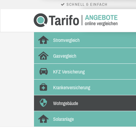
SCHNELL & EINFACH
Stromvergleich
Gasvergleich
KFZ Versicherung
Krankenversicherung
Wohngebäude
Solaranlage