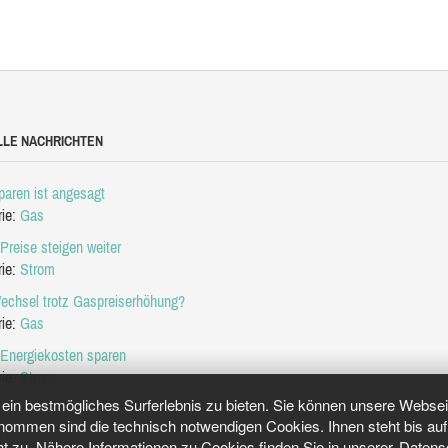
LLE NACHRICHTEN
aren ist angesagt
rie:
Gas
Preise steigen weiter
rie:
Strom
echsel trotz Gaspreiserhöhung?
rie:
Gas
 Energiekosten sparen
rie:
Strom
in bestmögliches Surferlebnis zu bieten. Sie können unsere Webseit
mmen sind die technisch notwendigen Cookies. Ihnen steht bis auf 
ht zu. Nähere Informationen zu Cookies finden Sie in unserer
Datens