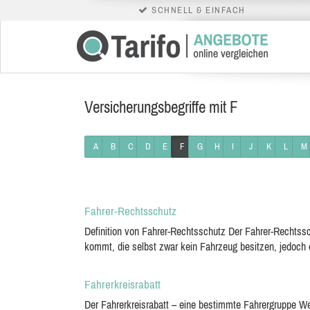
SCHNELL & EINFACH
Versicherungsbegriffe mit F
A
B
C
D
E
F
G
H
I
J
K
L
M
Fahrer-Rechtsschutz
Definition von Fahrer-Rechtsschutz Der Fahrer-Rechtsschu
kommt, die selbst zwar kein Fahrzeug besitzen, jedoch 
Fahrerkreisrabatt
Der Fahrerkreisrabatt – eine bestimmte Fahrergruppe We