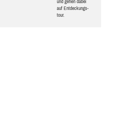
und gehen dabei
auf Ent­de­ckungs­
tour.