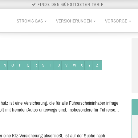
FINDE DEN GÜNSTIGSTEN TARIF
STROM & GAS
VERSICHERUNGEN
VORSORGE
N
O
P
Q
R
S
T
U
V
W
X
Y
Z
tz ist eine Versicherung, die für alle Führerscheininhaber infrage
oft mit fremden Autos unterwegs sind. Insbesondere für Führersc...
r eine Kfz-Versicherung abschließt, ist auf der Suche nach