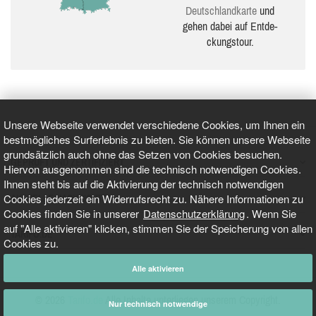
Deutsch­land­karte
und
gehen dabei auf Ent­de­
ckungs­tour.
Unsere Webseite verwendet verschiedene Cookies, um Ihnen ein
bestmögliches Surferlebnis zu bieten. Sie können unsere Webseite
grundsätzlich auch ohne das Setzen von Cookies besuchen.
GEPRÜFT UND ZERTIFIZIERT
Hiervon ausgenommen sind die technisch notwendigen Cookies.
Ihnen steht bis auf die Aktivierung der technisch notwendigen
Cookies jederzeit ein Widerrufsrecht zu. Nähere Informationen zu
AKTUELLE NACHRICHTEN
Cookies finden Sie in unserer
Datenschutzerklärung
. Wenn Sie
auf "Alle aktivieren" klicken, stimmen Sie der Speicherung von allen
TARIFO.DE
Cookies zu.
Alle aktivieren
© 2026
Tarifo.de
Alle Inhalte unterliegen unserem Copyright.
Nur technisch notwendige