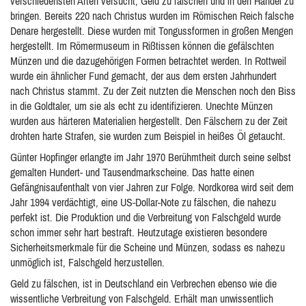
verschiedensten Arten versucht, Geld zu fälschen und in den Handel zu
bringen. Bereits 220 nach Christus wurden im Römischen Reich falsche
Denare hergestellt. Diese wurden mit Tongussformen in großen Mengen
hergestellt. Im Römermuseum in Rißtissen können die gefälschten
Münzen und die dazugehörigen Formen betrachtet werden. In Rottweil
wurde ein ähnlicher Fund gemacht, der aus dem ersten Jahrhundert
nach Christus stammt. Zu der Zeit nutzten die Menschen noch den Biss
in die Goldtaler, um sie als echt zu identifizieren. Unechte Münzen
wurden aus härteren Materialien hergestellt. Den Fälschern zu der Zeit
drohten harte Strafen, sie wurden zum Beispiel in heißes Öl getaucht.
Günter Hopfinger erlangte im Jahr 1970 Berühmtheit durch seine selbst
gemalten Hundert- und Tausendmarkscheine. Das hatte einen
Gefängnisaufenthalt von vier Jahren zur Folge. Nordkorea wird seit dem
Jahr 1994 verdächtigt, eine US-Dollar-Note zu fälschen, die nahezu
perfekt ist. Die Produktion und die Verbreitung von Falschgeld wurde
schon immer sehr hart bestraft. Heutzutage existieren besondere
Sicherheitsmerkmale für die Scheine und Münzen, sodass es nahezu
unmöglich ist, Falschgeld herzustellen.
Geld zu fälschen, ist in Deutschland ein Verbrechen ebenso wie die
wissentliche Verbreitung von Falschgeld. Erhält man unwissentlich