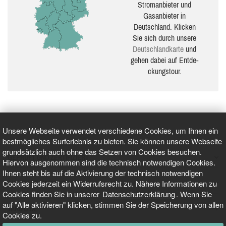
Stromanbieter und
Gasanbieter in
Deutschland. Klicken
Sie sich durch unsere
Deutsch­land­karte
und
gehen dabei auf Ent­de­
ckungs­tour.
Unsere Webseite verwendet verschiedene Cookies, um Ihnen ein
bestmögliches Surferlebnis zu bieten. Sie können unsere Webseite
grundsätzlich auch ohne das Setzen von Cookies besuchen.
GEPRÜFT UND ZERTIFIZIERT
Hiervon ausgenommen sind die technisch notwendigen Cookies.
Ihnen steht bis auf die Aktivierung der technisch notwendigen
Cookies jederzeit ein Widerrufsrecht zu. Nähere Informationen zu
AKTUELLE NACHRICHTEN
Cookies finden Sie in unserer
Datenschutzerklärung
. Wenn Sie
auf "Alle aktivieren" klicken, stimmen Sie der Speicherung von allen
TARIFO.DE
Cookies zu.