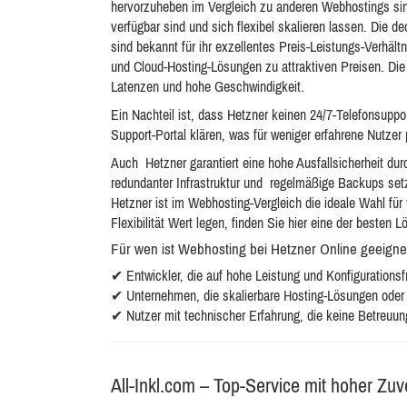
hervorzuheben im Vergleich zu anderen Webhostings sind
verfügbar sind und sich flexibel skalieren lassen. Die d
sind bekannt für ihr exzellentes Preis-Leistungs-Verhält
und Cloud-Hosting-Lösungen zu attraktiven Preisen. Die 
Latenzen und hohe Geschwindigkeit.
Ein Nachteil ist, dass Hetzner keinen 24/7-Telefonsupp
Support-Portal klären, was für weniger erfahrene Nutzer
Auch Hetzner garantiert eine hohe Ausfallsicherheit d
redundanter Infrastruktur und regelmäßige Backups setz
Hetzner ist im Webhosting-Vergleich die ideale Wahl fü
Flexibilität Wert legen, finden Sie hier eine der besten 
Für wen ist Webhosting bei Hetzner Online geeigne
✔ Entwickler, die auf hohe Leistung und Konfigurationsf
✔ Unternehmen, die skalierbare Hosting-Lösungen oder 
✔ Nutzer mit technischer Erfahrung, die keine Betreuun
All-Inkl.com – Top-Service mit hoher Zuve