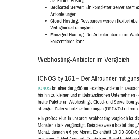
als Shared Hosting.
Dedicated Server
: Ein kompletter Server steht e
Anforderungen.
Cloud Hosting
: Ressourcen werden flexibel über
Verfügbarkeit ermöglicht.
Managed Hosting
: Der Anbieter übernimmt Wart
konzentrieren kann.
Webhosting-Anbieter im Vergleich
IONOS by 1&1 – Der Allrounder mit güns
IONOS
ist einer der größten Hosting-Anbieter in Deutsch
bis hin zu kleinen und mittelständischen Unternehmen (
breite Palette an Webhosting-, Cloud- und Serverlösung
strengen Datenschutzbestimmungen (DSGVO-konform).
Ein großes Plus in unserem Webhosting-Vergleich ist die
Monaten stark vergünstigt. Beispielsweise kostet das „
Monat, danach 4 € pro Monat. Es enthält 10 GB SSD-Spei
und einen E-Mail-Account. Für größere Projekte gibt es