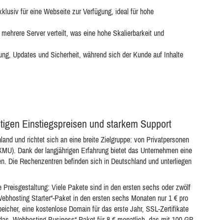
xklusiv für eine Webseite zur Verfügung, ideal für hohe
 mehrere Server verteilt, was eine hohe Skalierbarkeit und
ung, Updates und Sicherheit, während sich der Kunde auf Inhalte
tigen Einstiegspreisen und starkem Support
land und richtet sich an eine breite Zielgruppe: von Privatpersonen
KMU). Dank der langjährigen Erfahrung bietet das Unternehmen eine
en. Die Rechenzentren befinden sich in Deutschland und unterliegen
 Preisgestaltung: Viele Pakete sind in den ersten sechs oder zwölf
Webhosting Starter“-Paket in den ersten sechs Monaten nur 1 € pro
cher, eine kostenlose Domain für das erste Jahr, SSL-Zertifikate
 das „Webhosting Business“-Paket für 8 € monatlich, das mit 100 GB