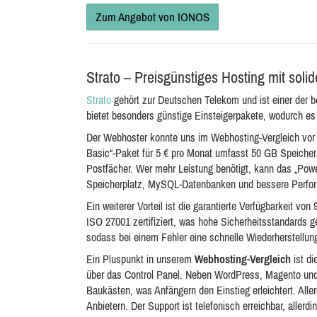
Zum Angebot von IONOS
Strato – Preisgünstiges Hosting mit solid
Strato
gehört zur Deutschen Telekom und ist einer der 
bietet besonders günstige Einsteigerpakete, wodurch es s
Der Webhoster konnte uns im Webhosting-Vergleich vor
Basic“-Paket für 5 € pro Monat umfasst 50 GB Speicherpl
Postfächer. Wer mehr Leistung benötigt, kann das „Pow
Speicherplatz, MySQL-Datenbanken und bessere Perfor
Ein weiterer Vorteil ist die garantierte Verfügbarkeit v
ISO 27001 zertifiziert, was hohe Sicherheitsstandards 
sodass bei einem Fehler eine schnelle Wiederherstellung
Ein Pluspunkt in unserem
Webhosting-Vergleich
ist d
über das Control Panel. Neben WordPress, Magento un
Baukästen, was Anfängern den Einstieg erleichtert. Alle
Anbietern. Der Support ist telefonisch erreichbar, allerd