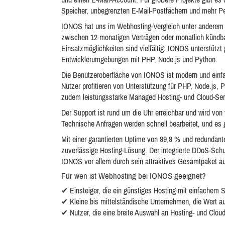
Speicher, unbegrenzten E-Mail-Postfächern und mehr P
IONOS hat uns im Webhosting-Vergleich unter anderem m
zwischen 12-monatigen Verträgen oder monatlich kündbare
Einsatzmöglichkeiten sind vielfältig: IONOS unterstü
Entwicklerumgebungen mit PHP, Node.js und Python.
Die Benutzeroberfläche von IONOS ist modern und einfac
Nutzer profitieren von Unterstützung für PHP, Node.j
zudem leistungsstarke Managed Hosting- und Cloud-Se
Der Support ist rund um die Uhr erreichbar und wird von
Technische Anfragen werden schnell bearbeitet, und es g
Mit einer garantierten Uptime von 99,9 % und redundan
zuverlässige Hosting-Lösung. Der integrierte DDoS-Schut
IONOS vor allem durch sein attraktives Gesamtpaket au
Für wen ist Webhosting bei IONOS geeignet?
✔ Einsteiger, die ein günstiges Hosting mit einfachem 
✔ Kleine bis mittelständische Unternehmen, die Wert au
✔ Nutzer, die eine breite Auswahl an Hosting- und Clo