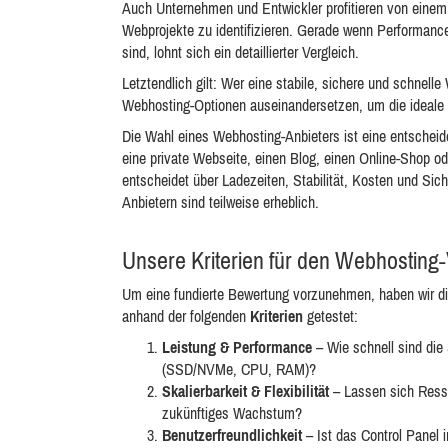
Auch Unternehmen und Entwickler profitieren von einem
Webprojekte zu identifizieren. Gerade wenn Performance,
sind, lohnt sich ein detaillierter Vergleich.
Letztendlich gilt: Wer eine stabile, sichere und schnell
Webhosting-Optionen auseinandersetzen, um die ideale L
Die Wahl eines Webhosting-Anbieters ist eine entscheid
eine private Webseite, einen Blog, einen Online-Shop od
entscheidet über Ladezeiten, Stabilität, Kosten und Sic
Anbietern sind teilweise erheblich.
Unsere Kriterien für den Webhosting-
Um eine fundierte Bewertung vorzunehmen, haben wir d
anhand der folgenden
Kriterien
getestet:
Leistung & Performance
– Wie schnell sind die 
(SSD/NVMe, CPU, RAM)?
Skalierbarkeit & Flexibilität
– Lassen sich Resso
zukünftiges Wachstum?
Benutzerfreundlichkeit
– Ist das Control Panel 