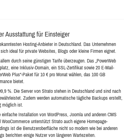
er Ausstattung für Einsteiger
bekanntesten Hosting-Anbieter in Deutschland. Das Unternehmen
ich ideal für private Websites, Blogs oder kleine Firmen eignet.
 allem durch seine günstigen Tarife überzeugen. Das „PowerWeb
atz, eine Inklusiv-Domain, ein SSL-Zertifikat sowie 20 E-Mail-
erWeb Plus“-Paket für 10 € pro Monat wählen, das 100 GB
mance bietet.
on 99,9 %. Die Server von Strato stehen in Deutschland und sind nach
gewährleistet. Zudem werden automatische tägliche Backups erstellt,
 möglich ist.
ie einfache Installation von WordPress, Joomla und anderen CMS
d WooCommerce unterstützt Strato auch eigene Homepage-
rdings ist die Benutzeroberfläche nicht so modern wie bei anderen
ings berichten einige Nutzer von längeren Wartezeiten.