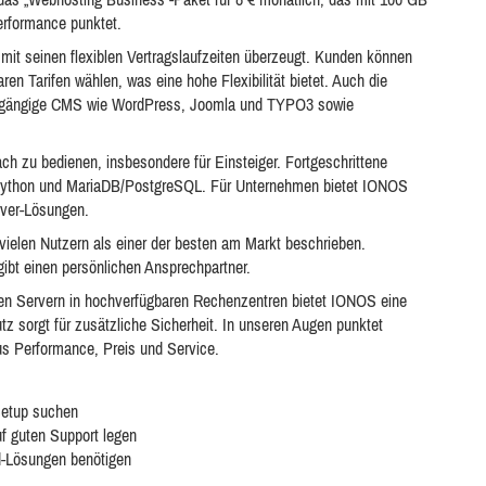
erformance punktet.
it seinen flexiblen Vertragslaufzeiten überzeugt. Kunden können
n Tarifen wählen, was eine hohe Flexibilität bietet. Auch die
tzt gängige CMS wie WordPress, Joomla und TYPO3 sowie
h zu bedienen, insbesondere für Einsteiger. Fortgeschrittene
s, Python und MariaDB/PostgreSQL. Für Unternehmen bietet IONOS
rver-Lösungen.
 vielen Nutzern als einer der besten am Markt beschrieben.
ibt einen persönlichen Ansprechpartner.
ten Servern in hochverfügbaren Rechenzentren bietet IONOS eine
z sorgt für zusätzliche Sicherheit. In unseren Augen punktet
s Performance, Preis und Service.
Setup suchen
f guten Support legen
ud-Lösungen benötigen