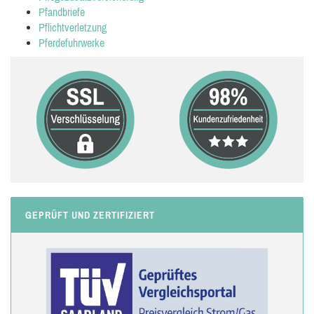
Pfandbriefe
Pflichtverletzung
Pferdefuhrwerke
GEPRÜFT UND ZERTIFIZIERT