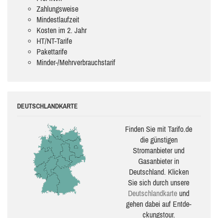
Zahlungsweise
Mindestlaufzeit
Kosten im 2. Jahr
HT/NT-Tarife
Pakettarife
Minder-/Mehrverbrauchstarif
DEUTSCHLANDKARTE
Finden Sie mit Tarifo.de
die güns­ti­gen
Stromanbieter und
Gasanbieter in
Deutschland. Klicken
Sie sich durch unsere
Deutsch­land­karte
und
gehen dabei auf Ent­de­
ckungs­tour.