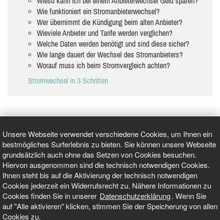
Wieso kann ich bei einem Anbieterwechsel Geld sparen?
Wie funktioniert ein Stromanbieterwechsel?
Wer übernimmt die Kündigung beim alten Anbieter?
Wieviele Anbieter und Tarife werden verglichen?
Welche Daten werden benötigt und sind diese sicher?
Wie lange dauert der Wechsel des Stromanbieters?
Worauf muss ich beim Stromvergleich achten?
Stromwechsel in 3 Schritten
Unsere Webseite verwendet verschiedene Cookies, um Ihnen ein
bestmögliches Surferlebnis zu bieten. Sie können unsere Webseite
grundsätzlich auch ohne das Setzen von Cookies besuchen.
GEPRÜFT UND ZERTIFIZIERT
Hiervon ausgenommen sind die technisch notwendigen Cookies.
Ihnen steht bis auf die Aktivierung der technisch notwendigen
Cookies jederzeit ein Widerrufsrecht zu. Nähere Informationen zu
AKTUELLE NACHRICHTEN
Cookies finden Sie in unserer
Datenschutzerklärung
. Wenn Sie
auf "Alle aktivieren" klicken, stimmen Sie der Speicherung von allen
TARIFO.DE
Cookies zu.