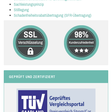
Sachleistungsprinzip
Stilllegung
Schadenfreiheitsrabattübertragung (SFR-Übertragung)
GEPRÜFT UND ZERTIFIZIERT