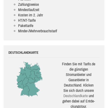
Zahlungsweise
Mindestlaufzeit
Kosten im 2. Jahr
HT/NT-Tarife
Pakettarife
Minder-/Mehrverbrauchstarif
DEUTSCHLANDKARTE
Finden Sie mit Tarifo.de
die güns­ti­gen
Stromanbieter und
Gasanbieter in
Deutschland. Klicken
Sie sich durch unsere
Deutsch­land­karte
und
gehen dabei auf Ent­de­
ckungs­tour.