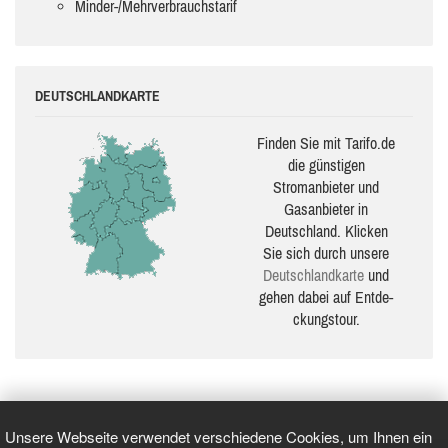
Minder-/Mehrverbrauchstarif
DEUTSCHLANDKARTE
Finden Sie mit Tarifo.de
die güns­ti­gen
Stromanbieter und
Gasanbieter in
Deutschland. Klicken
Sie sich durch unsere
Deutsch­land­karte
und
gehen dabei auf Ent­de­
ckungs­tour.
Unsere Webseite verwendet verschiedene Cookies, um Ihnen ein