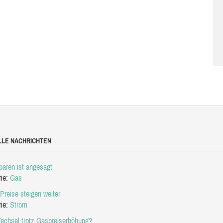
LLE NACHRICHTEN
aren ist angesagt
rie:
Gas
Preise steigen weiter
rie:
Strom
echsel trotz Gaspreiserhöhung?