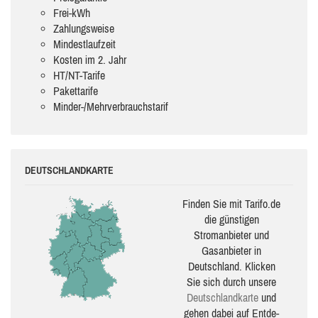
Frei-kWh
Zahlungsweise
Mindestlaufzeit
Kosten im 2. Jahr
HT/NT-Tarife
Pakettarife
Minder-/Mehrverbrauchstarif
DEUTSCHLANDKARTE
Finden Sie mit Tarifo.de
die güns­ti­gen
Stromanbieter und
Gasanbieter in
Deutschland. Klicken
Sie sich durch unsere
Deutsch­land­karte
und
gehen dabei auf Ent­de­