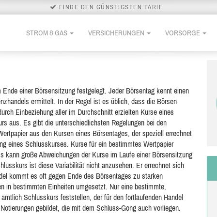
FINDE DEN GÜNSTIGSTEN TARIF
STROM & GAS
VERSICHERUNGEN
VORSORGE
m Ende einer Börsensitzung festgelegt. Jeder Börsentag kennt einen
handels ermittelt. In der Regel ist es üblich, dass die Börsen
durch Einbeziehung aller im Durchschnitt erzielten Kurse eines
rs aus. Es gibt die unterschiedlichsten Regelungen bei den
Wertpapier aus den Kursen eines Börsentages, der speziell errechnet
gung eines Schlusskurses. Kurse für ein bestimmtes Wertpapier
s kann große Abweichungen der Kurse im Laufe einer Börsensitzung
lusskurs ist diese Variabilität nicht anzusehen. Er errechnet sich
andel kommt es oft gegen Ende des Börsentages zu starken
n in bestimmten Einheiten umgesetzt. Nur eine bestimmte,
n amtlich Schlusskurs feststellen, der für den fortlaufenden Handel
n Notierungen gebildet, die mit dem Schluss-Gong auch vorliegen.