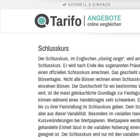
SCHNELL & EINFACH
Schlusskurs
Der Schlusskurs, im Englischen „closing range“, wird a
Schlusskurs. Er wird nach Ende des sogenannten Präsenz
einen offiziellen Schlusskurs errechnen. Das geschieht 
Börsentages. Nicht alle Börsen rechnen einen Schlussku
einzelnen Börsen. Der Durchschnitt für ein bestimmtes 
wird, ist die meist gebräuchliche Grundlage zur Festle
können während eines Handelstages sehr schwanken. E
bis zu ihrer Feststellung im Schlusskurs geben. Dem Sch
aber aus dieser Variabilität. Besonders im variablen H
Kursveränderungen bei Wertpapieren. Wertpapiere werde
gehandelte Einheit lässt in der variablen Notierung eine
geeignet ist. Der Schlusskurs wird nur mit den variable