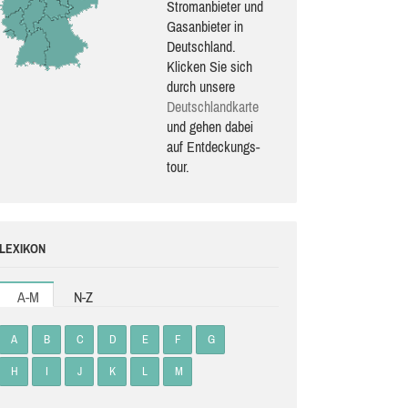
Stromanbieter und
Gasanbieter in
Deutschland.
Klicken Sie sich
durch unsere
Deutsch­land­karte
und gehen dabei
auf Ent­de­ckungs­
tour.
LEXIKON
A-M
N-Z
A
B
C
D
E
F
G
H
I
J
K
L
M