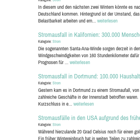
Kategorie:
Strom
In diesem und den nächsten zwei Wintern könnte es nac
Deutschland kommen. Hintergrund ist der Umstand, dass
Belastbarkeit arbeiten und ern...
weiterlesen
Stromausfall in Kalifornien: 300.000 Mensc
Kategorie:
Strom
Die sogenannten Santa-Ana-Winde sorgen derzeit in den 
Windgeschwindigkeiten von 160 Stundenkilometer dafür
Prognosen für ...
weiterlesen
Stromausfall in Dortmund: 100.000 Haushal
Kategorie:
Strom
Gestern kam es in Dortmund zu einem Stromaufall, von
zahlreiche Geschäfte in der Innenstadt betroffen waren
Kurzschluss in e...
weiterlesen
Stromausfälle in den USA aufgrund des früh
Kategorie:
Strom
Während hierzulande 20 Grad Celsius noch für einen go
Ein früher Wintereinbruch hat in weiten Teilen zu zahlr