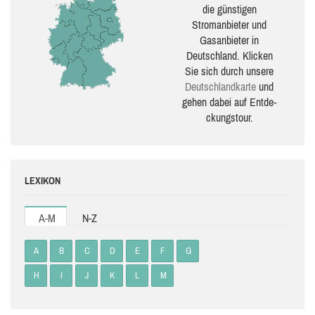
die güns­ti­gen
Stromanbieter und
Gasanbieter in
Deutschland. Klicken
Sie sich durch unsere
Deutsch­land­karte
und
gehen dabei auf Ent­de­
ckungs­tour.
LEXIKON
A-M
N-Z
A
B
C
D
E
F
G
H
I
J
K
L
M