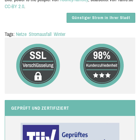
CC-BY 2.0
.
Günstiger Strom in Ihrer Stadt
Tags:
Netze
Stromausfall
Winter
GEPRÜFT UND ZERTIFIZIERT