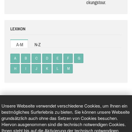
ckungs­tour.
LEXIKON
A-M
N-Z
A
B
C
D
E
F
G
H
I
J
K
L
M
Unsere Webseite verwendet verschiedene Cookies, um Ihnen ein
bestmögliches Surferlebnis zu bieten. Sie können unsere Webseite
grundsätzlich auch ohne das Setzen von Cookies besuchen.
GEPRÜFT UND ZERTIFIZIERT
Hiervon ausgenommen sind die technisch notwendigen Cookies.
Ihnen steht bis auf die Aktivierung der technisch notwendigen