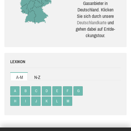
Gasanbieter in
Deutschland. Klicken
Sie sich durch unsere
Deutsch­land­karte
und
gehen dabei auf Ent­de­
ckungs­tour.
LEXIKON
A-M
N-Z
A
B
C
D
E
F
G
H
I
J
K
L
M