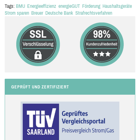
Tags:
BMU
Energieeffizienz
energieGUT
Förderung
Haushaltsgeräte
Strom sparen
Breuer
Deutsche Bank
Strafrechtsverfahren
GEPRÜFT UND ZERTIFIZIERT