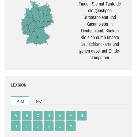
Finden Sie mit Tarifo.de
die güns­ti­gen
Stromanbieter und
Gasanbieter in
Deutschland. Klicken
Sie sich durch unsere
Deutsch­land­karte
und
gehen dabei auf Ent­de­
ckungs­tour.
LEXIKON
A-M
N-Z
A
B
C
D
E
F
G
H
I
J
K
L
M