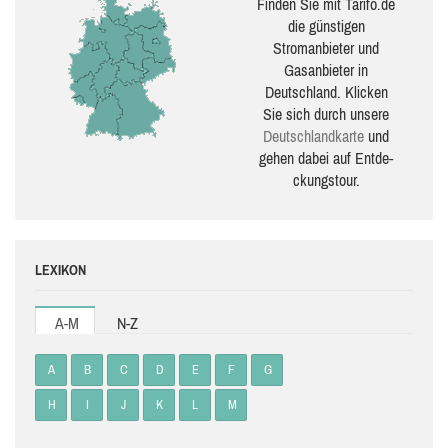
Finden Sie mit Tarifo.de
die güns­ti­gen
Stromanbieter und
Gasanbieter in
Deutschland. Klicken
Sie sich durch unsere
Deutsch­land­karte
und
gehen dabei auf Ent­de­
ckungs­tour.
LEXIKON
A-M
N-Z
A
B
C
D
E
F
G
H
I
J
K
L
M