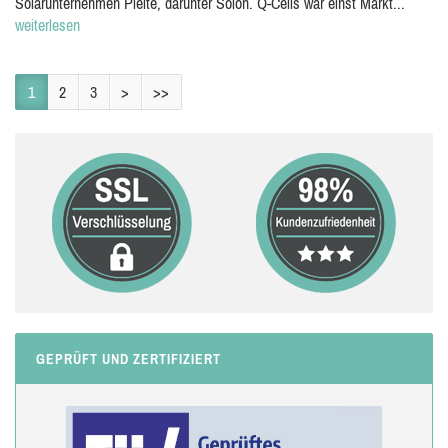
Solarunternehmen Pleite, darunter Solon. Q-Cells war einst Markt...
weiterlesen
1
2
3
>
>>
GEPRÜFT UND ZERTIFIZIERT