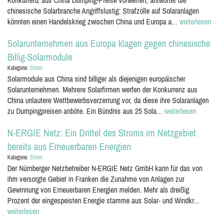
Konkurrenz aus China Dumping-Preise vorwerfen, antwortet die
chinesische Solarbranche Angriffslustig: Strafzölle auf Solaranlagen
könnten einen Handelskrieg zwischen China und Europa a...
weiterlesen
Solarunternehmen aus Europa klagen gegen chinesische
Billig-Solarmodule
Kategorie:
Strom
Solarmodule aus China sind billiger als diejenigen europäischer
Solarunternehmen. Mehrere Solarfirmen werfen der Konkurrenz aus
China unlautere Wettbewerbsverzerrung vor, da diese ihre Solaranlagen
zu Dumpingpreisen anböte. Ein Bündnis aus 25 Sola...
weiterlesen
N-ERGIE Netz: Ein Drittel des Stroms im Netzgebiet
bereits aus Erneuerbaren Energien
Kategorie:
Strom
Der Nürnberger Netzbetreiber N-ERGIE Netz GmbH kann für das von
ihm versorgte Gebiet in Franken die Zunahme von Anlagen zur
Gewinnung von Erneuerbaren Energien melden. Mehr als dreißig
Prozent der eingespeisten Energie stamme aus Solar- und Windkr...
weiterlesen