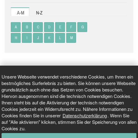
A-M
N-Z
A
B
C
D
E
F
G
H
I
J
K
L
M
Unsere Webseite verwendet verschiedene Cookies, um Ihnen ein
bestmögliches Surferlebnis zu bieten. Sie können unsere Webseite
grundsätzlich auch ohne das Setzen von Cookies besuchen.
GEPRÜFT UND ZERTIFIZIERT
Hiervon ausgenommen sind die technisch notwendigen Cookies.
Ihnen steht bis auf die Aktivierung der technisch notwendigen
Cookies jederzeit ein Widerrufsrecht zu. Nähere Informationen zu
AKTUELLE NACHRICHTEN
Cookies finden Sie in unserer
Datenschutzerklärung
. Wenn Sie
auf "Alle aktivieren" klicken, stimmen Sie der Speicherung von allen
TARIFO.DE
Cookies zu.