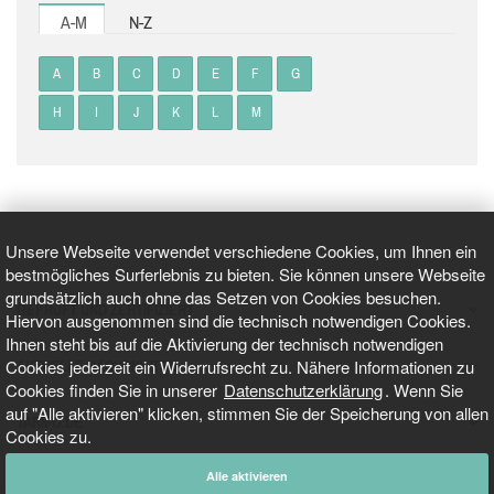
A-M
N-Z
A
B
C
D
E
F
G
H
I
J
K
L
M
Unsere Webseite verwendet verschiedene Cookies, um Ihnen ein
bestmögliches Surferlebnis zu bieten. Sie können unsere Webseite
grundsätzlich auch ohne das Setzen von Cookies besuchen.
GEPRÜFT UND ZERTIFIZIERT
Hiervon ausgenommen sind die technisch notwendigen Cookies.
Ihnen steht bis auf die Aktivierung der technisch notwendigen
Cookies jederzeit ein Widerrufsrecht zu. Nähere Informationen zu
AKTUELLE NACHRICHTEN
Cookies finden Sie in unserer
Datenschutzerklärung
. Wenn Sie
auf "Alle aktivieren" klicken, stimmen Sie der Speicherung von allen
TARIFO.DE
Cookies zu.
Alle aktivieren