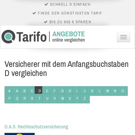
SCHNELL & EINFACH
FINDE DEN GÜNSTIGSTEN TARIF
BIS ZU 900 € SPAREN
Menü
Versicherer mit dem Anfangsbuchstaben
D vergleichen
#
A
B
C
D
E
F
G
H
I
J
K
L
M
N
O
P
Q
R
S
T
U
V
W
X
Y
Z
D.A.S. Rechtsschutzversicherung