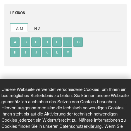
LEXIKON
A-M
N-Z
A
B
C
D
E
F
G
H
I
J
K
L
M
Unsere Webseite verwendet verschiedene Cookies, um Ihnen ein
bestmögliches Surferlebnis zu bieten. Sie können unsere Webseite
grundsätzlich auch ohne das Setzen von Cookies besuchen.
GEPRÜFT UND ZERTIFIZIERT
Hiervon ausgenommen sind die technisch notwendigen Cookies.
Ihnen steht bis auf die Aktivierung der technisch notwendigen
Cookies jederzeit ein Widerrufsrecht zu. Nähere Informationen zu
AKTUELLE NACHRICHTEN
Cookies finden Sie in unserer
Datenschutzerklärung
. Wenn Sie