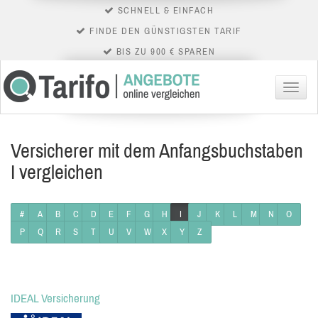
SCHNELL & EINFACH
FINDE DEN GÜNSTIGSTEN TARIF
BIS ZU 900 € SPAREN
Menü
Versicherer mit dem Anfangsbuchstaben
I vergleichen
#
A
B
C
D
E
F
G
H
I
J
K
L
M
N
O
P
Q
R
S
T
U
V
W
X
Y
Z
IDEAL Versicherung