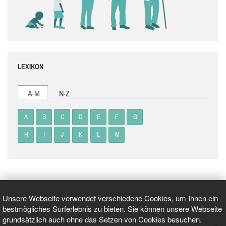
LEXIKON
A-M
N-Z
A
B
C
D
E
F
G
H
I
J
K
L
M
Unsere Webseite verwendet verschiedene Cookies, um Ihnen ein
bestmögliches Surferlebnis zu bieten. Sie können unsere Webseite
grundsätzlich auch ohne das Setzen von Cookies besuchen.
GEPRÜFT UND ZERTIFIZIERT