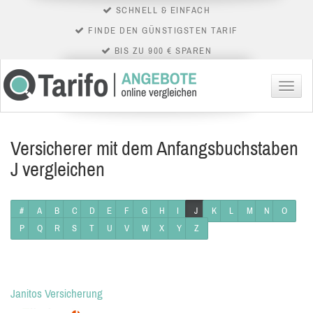
SCHNELL & EINFACH
FINDE DEN GÜNSTIGSTEN TARIF
BIS ZU 900 € SPAREN
Menü
Versicherer mit dem Anfangsbuchstaben
J vergleichen
#
A
B
C
D
E
F
G
H
I
J
K
L
M
N
O
P
Q
R
S
T
U
V
W
X
Y
Z
Janitos Versicherung