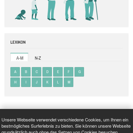
LEXIKON
A-M
N-Z
A
B
C
D
E
F
G
H
I
J
K
L
M
Unsere Webseite verwendet verschiedene Cookies, um Ihnen ein
bestmögliches Surferlebnis zu bieten. Sie können unsere Webseite
grundsätzlich auch ohne das Setzen von Cookies besuchen.