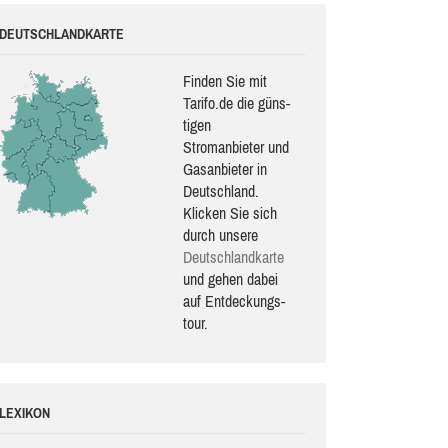
DEUTSCHLANDKARTE
Finden Sie mit
Tarifo.de die güns­
ti­gen
Stromanbieter und
Gasanbieter in
Deutschland.
Klicken Sie sich
durch unsere
Deutsch­land­karte
und gehen dabei
auf Ent­de­ckungs­
tour.
LEXIKON