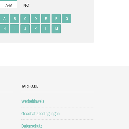
A-M
N-Z
A
B
C
D
E
F
G
H
I
J
K
L
M
TARIFO.DE
Werbehinweis
Geschäftsbedingungen
Datenschutz