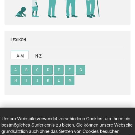
LEXIKON
A-M
N-Z
A
B
C
D
E
F
G
H
I
J
K
L
M
Unsere Webseite verwendet verschiedene Cookies, um Ihnen ein
bestmögliches Surferlebnis zu bieten. Sie können unsere Webseite
grundsätzlich auch ohne das Setzen von Cookies besuchen.
GEPRÜFT UND ZERTIFIZIERT