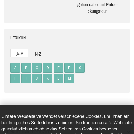
gehen dabei auf Ent­de­
ckungs­tour.
LEXIKON
A-M
N-Z
A
B
C
D
E
F
G
H
I
J
K
L
M
Unsere Webseite verwendet verschiedene Cookies, um Ihnen ein
bestmögliches Surferlebnis zu bieten. Sie können unsere Webseite
grundsätzlich auch ohne das Setzen von Cookies besuchen.
GEPRÜFT UND ZERTIFIZIERT