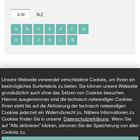
A-M
N-Z
A
B
C
D
E
F
G
H
I
J
K
L
M
Unsere Webseite verwendet verschiedene Cookies, um Ihnen ein
bestmögliches Surferlebnis zu bieten. Sie können unsere Webseite
grundsätzlich auch ohne das Setzen von Cookies besuchen.
GEPRÜFT UND ZERTIFIZIERT
Hiervon ausgenommen sind die technisch notwendigen Cookies.
Ihnen steht bis auf die Aktivierung der technisch notwendigen
Cookies jederzeit ein Widerrufsrecht zu. Nähere Informationen zu
AKTUELLE NACHRICHTEN
Cookies finden Sie in unserer
Datenschutzerklärung
. Wenn Sie
auf "Alle aktivieren" klicken, stimmen Sie der Speicherung von allen
TARIFO.DE
Cookies zu.