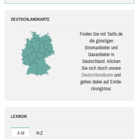
DEUTSCHLANDKARTE
Finden Sie mit Tarifo.de
die güns­ti­gen
Stromanbieter und
Gasanbieter in
Deutschland. Klicken
Sie sich durch unsere
Deutsch­land­karte
und
gehen dabei auf Ent­de­
ckungs­tour.
LEXIKON
A-M
N-Z