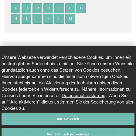
A
B
C
D
E
F
G
H
I
J
K
L
M
Unsere Webseite verwendet verschiedene Cookies, um Ihnen ein
bestmögliches Surferlebnis zu bieten. Sie können unsere Webseite
grundsätzlich auch ohne das Setzen von Cookies besuchen.
GEPRÜFT UND ZERTIFIZIERT
Hiervon ausgenommen sind die technisch notwendigen Cookies.
Ihnen steht bis auf die Aktivierung der technisch notwendigen
Cookies jederzeit ein Widerrufsrecht zu. Nähere Informationen zu
AKTUELLE NACHRICHTEN
Cookies finden Sie in unserer
Datenschutzerklärung
. Wenn Sie
auf "Alle aktivieren" klicken, stimmen Sie der Speicherung von allen
TARIFO.DE
Cookies zu.
Alle aktivieren
© 2026
Tarifo.de
Alle Inhalte unterliegen unserem Copyright.
Nur technisch notwendige