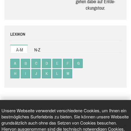
gehen dabei auf Ent­de­
ckungs­tour.
LEXIKON
A-M
N-Z
A
B
C
D
E
F
G
H
I
J
K
L
M
Unsere Webseite verwendet verschiedene Cookies, um Ihnen ein
bestmögliches Surferlebnis zu bieten. Sie können unsere Webseite
grundsätzlich auch ohne das Setzen von Cookies besuchen.
GEPRÜFT UND ZERTIFIZIERT
Hiervon ausgenommen sind die technisch notwendigen Cookies.