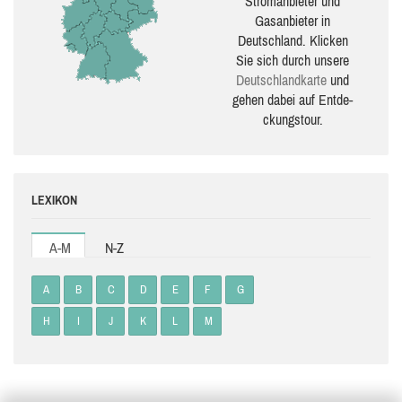
Stromanbieter und
Gasanbieter in
Deutschland. Klicken
Sie sich durch unsere
Deutsch­land­karte
und
gehen dabei auf Ent­de­
ckungs­tour.
LEXIKON
A-M
N-Z
A
B
C
D
E
F
G
H
I
J
K
L
M