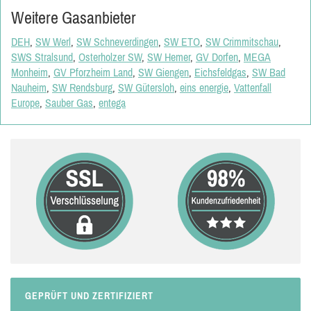
Weitere Gasanbieter
DEH
,
SW Werl
,
SW Schneverdingen
,
SW ETO
,
SW Crimmitschau
,
SWS Stralsund
,
Osterholzer SW
,
SW Hemer
,
GV Dorfen
,
MEGA
Monheim
,
GV Pforzheim Land
,
SW Giengen
,
Eichsfeldgas
,
SW Bad
Nauheim
,
SW Rendsburg
,
SW Gütersloh
,
eins energie
,
Vattenfall
Europe
,
Sauber Gas
,
entega
GEPRÜFT UND ZERTIFIZIERT