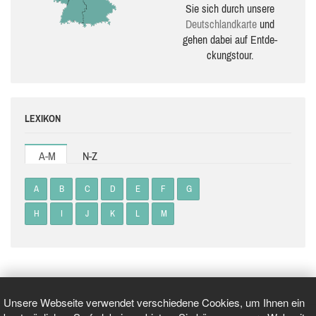
Sie sich durch unsere
Deutsch­land­karte
und
gehen dabei auf Ent­de­
ckungs­tour.
LEXIKON
A-M
N-Z
A
B
C
D
E
F
G
H
I
J
K
L
M
Unsere Webseite verwendet verschiedene Cookies, um Ihnen ein