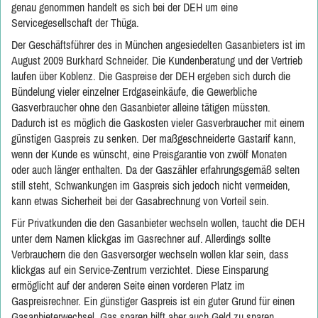
genau genommen handelt es sich bei der DEH um eine
Servicegesellschaft der Thüga.
Der Geschäftsführer des in München angesiedelten Gasanbieters ist im
August 2009 Burkhard Schneider. Die Kundenberatung und der Vertrieb
laufen über Koblenz. Die Gaspreise der DEH ergeben sich durch die
Bündelung vieler einzelner Erdgaseinkäufe, die Gewerbliche
Gasverbraucher ohne den Gasanbieter alleine tätigen müssten.
Dadurch ist es möglich die Gaskosten vieler Gasverbraucher mit einem
günstigen Gaspreis zu senken. Der maßgeschneiderte Gastarif kann,
wenn der Kunde es wünscht, eine Preisgarantie von zwölf Monaten
oder auch länger enthalten. Da der Gaszähler erfahrungsgemäß selten
still steht, Schwankungen im Gaspreis sich jedoch nicht vermeiden,
kann etwas Sicherheit bei der Gasabrechnung von Vorteil sein.
Für Privatkunden die den Gasanbieter wechseln wollen, taucht die DEH
unter dem Namen klickgas im Gasrechner auf. Allerdings sollte
Verbrauchern die den Gasversorger wechseln wollen klar sein, dass
klickgas auf ein Service-Zentrum verzichtet. Diese Einsparung
ermöglicht auf der anderen Seite einen vorderen Platz im
Gaspreisrechner. Ein günstiger Gaspreis ist ein guter Grund für einen
Gasanbieterwechsel. Gas sparen hilft aber auch Geld zu sparen.