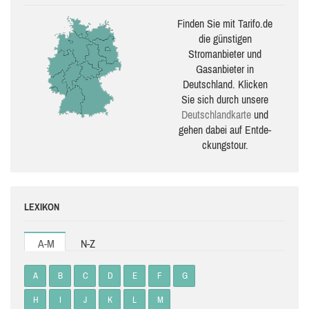
Finden Sie mit Tarifo.de
die güns­ti­gen
Stromanbieter und
Gasanbieter in
Deutschland. Klicken
Sie sich durch unsere
Deutsch­land­karte
und
gehen dabei auf Ent­de­
ckungs­tour.
LEXIKON
A-M
N-Z
A
B
C
D
E
F
G
H
I
J
K
L
M