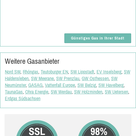
Günstiges Gas in Ihrer Stadt
Weitere Gasanbieter
Nord SW
,
Rhöngas
,
Teutoburger EN
,
SW Lippstadt
,
EV Inselsberg
,
SW
Haldensleben
,
SW Meerane
,
SW Prenzlau
,
GW Osthessen
,
SW
Neumünster
,
GASAG
,
Vattenfall Europe
,
SW Belzig
,
SW Havelberg
,
TaunaGas
,
Ohra Energie
,
SW Werdau
,
SW Holzminden
,
SW Uetersen
,
Erdgas Südsachsen