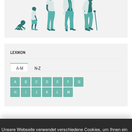
LEXIKON
A-M
N-Z
A
B
C
D
E
F
G
H
I
J
K
L
M
Unsere Webseite verwendet verschiedene Cookies, um Ihnen ein