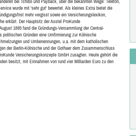
er anderen bei Tchibo und Payback, über die bekannten Wege: Telefon,
rvice wurde mit 'sehr gut' bewertet. Als kleines Extra bietet die
digungsfrist mehr vergisst sowie ein Versicherungslexikon,
he erklärt. Der Hauptsitz der Asstel ProKunde
 August 1895 fand die Gründungs-Versammlung der Central-
us politischen Gründen eine Umfirmierung zur Kölnische
rschmelzungen und Umbenennungen, u.a. mit dem katholischen
ungen der Berlin-Kölnische und der Gothaer dem Zusammenschluss
ProKunde Versicherungskonzepte GmbH zusagten. Heute gehört die
nden besitzt, mit Einnahmen von rund vier Milliarden Euro zu den