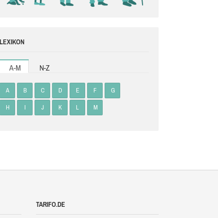
LEXIKON
A-M
N-Z
A
B
C
D
E
F
G
H
I
J
K
L
M
TARIFO.DE