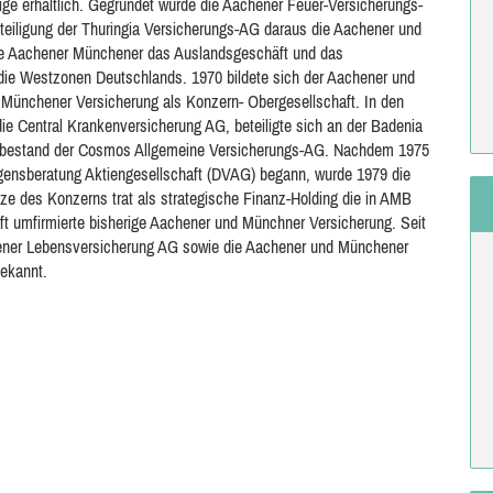
ge erhältlich. Gegründet wurde die Aachener Feuer-Versicherungs-
teiligung der Thuringia Versicherungs-AG daraus die Aachener und
ie Aachener Münchener das Auslandsgeschäft und das
 die Westzonen Deutschlands. 1970 bildete sich der Aachener und
Münchener Versicherung als Konzern- Obergesellschaft. In den
e Central Krankenversicherung AG, beteiligte sich an der Badenia
sbestand der Cosmos Allgemeine Versicherungs-AG. Nachdem 1975
ensberatung Aktiengesellschaft (DVAG) begann, wurde 1979 die
e des Konzerns trat als strategische Finanz-Holding die in AMB
t umfirmierte bisherige Aachener und Münchner Versicherung. Seit
ener Lebensversicherung AG sowie die Aachener und Münchener
ekannt.