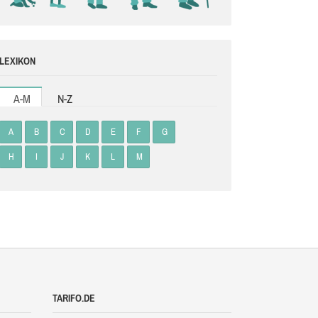
LEXIKON
A-M
N-Z
A
B
C
D
E
F
G
H
I
J
K
L
M
TARIFO.DE